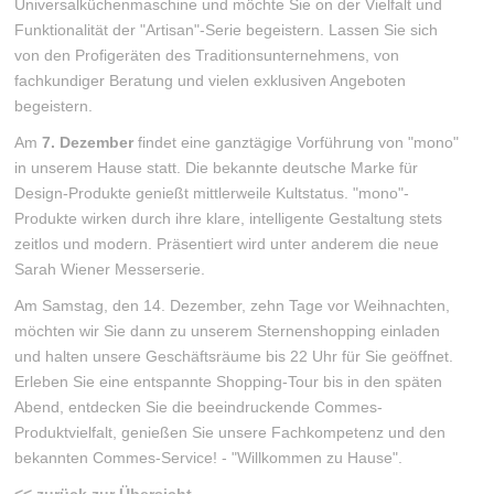
Universalküchenmaschine und möchte Sie on der Vielfalt und
Funktionalität der "Artisan"-Serie begeistern. Lassen Sie sich
von den Profigeräten des Traditionsunternehmens, von
fachkundiger Beratung und vielen exklusiven Angeboten
begeistern.
Am
7. Dezember
findet eine ganztägige Vorführung von "mono"
in unserem Hause statt. Die bekannte deutsche Marke für
Design-Produkte genießt mittlerweile Kultstatus. "mono"-
Produkte wirken durch ihre klare, intelligente Gestaltung stets
zeitlos und modern. Präsentiert wird unter anderem die neue
Sarah Wiener Messerserie.
Am Samstag, den 14. Dezember, zehn Tage vor Weihnachten,
möchten wir Sie dann zu unserem Sternenshopping einladen
und halten unsere Geschäftsräume bis 22 Uhr für Sie geöffnet.
Erleben Sie eine entspannte Shopping-Tour bis in den späten
Abend, entdecken Sie die beeindruckende Commes-
Produktvielfalt, genießen Sie unsere Fachkompetenz und den
bekannten Commes-Service! - "Willkommen zu Hause".
<< zurück zur Übersicht